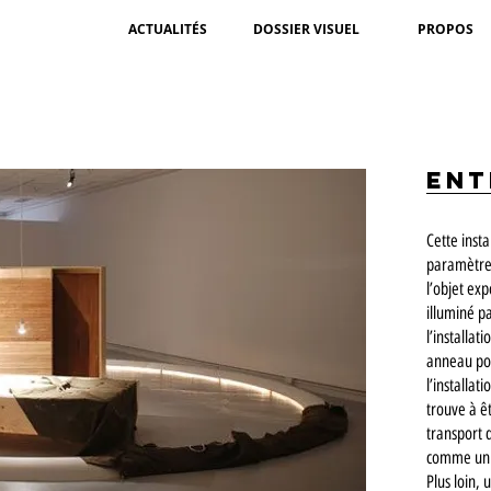
ACTUALITÉS
DOSSIER VISUEL
PROPOS
Ent
Cette insta
paramètres
l’objet ex
illuminé p
l’installat
anneau pou
l’installat
trouve à êt
transport 
comme un 
Plus loin,