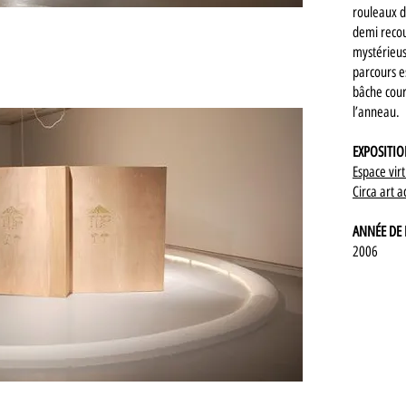
rouleaux d
demi recou
mystérieus
parcours e
bâche cour
l’anneau.
EXPOSITI
Espace virt
Circa art a
ANNÉE DE 
2006