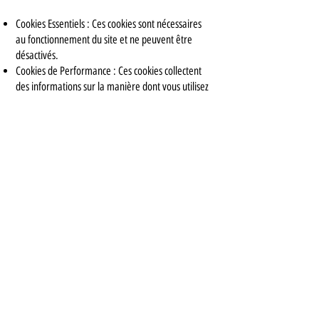
Cookies Essentiels : Ces cookies sont nécessaires
au fonctionnement du site et ne peuvent être
désactivés.
Cookies de Performance : Ces cookies collectent
des informations sur la manière dont vous utilisez
notre site (pages visitées, temps passé sur le site).
Cookies de Fonctionnalité : Ces cookies
permettent de fournir une meilleure expérience
utilisateur (mémorisation de vos préférences,
etc.).
Cookies de Marketing : Ces cookies sont utilisés
pour vous présenter des publicités pertinentes
basées sur vos centres d’intérêt.
Gestion des Cookies
Vous pouvez configurer votre navigateur pour
refuser tous les cookies ou pour signaler lorsque
des cookies sont envoyés. Cependant, certaines
parties du site peuvent ne pas fonctionner